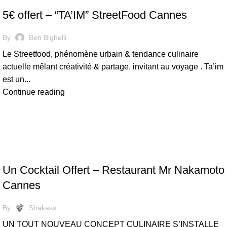
5€ offert – “TA’IM” StreetFood Cannes
By
Ben Bighelli
Le Streetfood, phénomène urbain & tendance culinaire
actuelle mêlant créativité & partage, invitant au voyage . Ta’im
est un...
Continue reading
RESTAURANT
Un Cocktail Offert – Restaurant Mr Nakamoto
Cannes
By
Shakass
UN TOUT NOUVEAU CONCEPT CULINAIRE S’INSTALLE