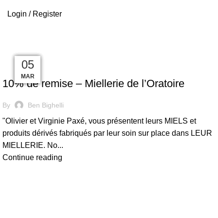
Login / Register
Restaurant
14
24
18
08
07
06
05
RESTAURANT
JUIN
MAR
MAR
MAR
MAR
NOV
AVR
10% de remise – Miellerie de l’Oratoire
By
Ben Bighelli
"Olivier et Virginie Paxé, vous présentent leurs MIELS et
produits dérivés fabriqués par leur soin sur place dans LEUR
MIELLERIE. No...
Continue reading
RESTAURANT