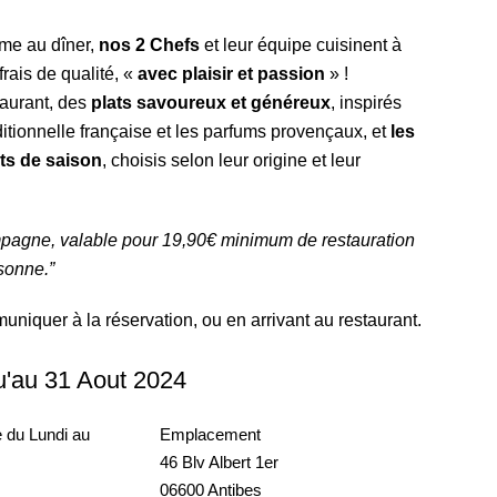
me au dîner,
nos 2 Chefs
et leur équipe cuisinent à
frais de qualité, «
avec plaisir et passion
» !
taurant, des
plats savoureux et généreux
, inspirés
aditionnelle française et les parfums provençaux, et
les
ts de saison
, choisis selon leur origine et leur
agne, valable pour 19,90€ minimum de restauration
rsonne
.”
niquer à la réservation, ou en arrivant au restaurant.
u'au 31 Aout 2024
 du Lundi au
Emplacement
46 Blv Albert 1er
06600 Antibes