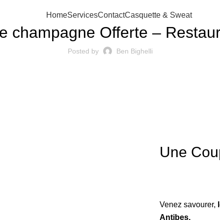
RESTAURANT
Home
Services
Contact
Casquette & Sweat
e champagne Offerte – Restau
Posted by
Ben Bighelli
Une
Cou
Venez savourer,
l
Antibes.