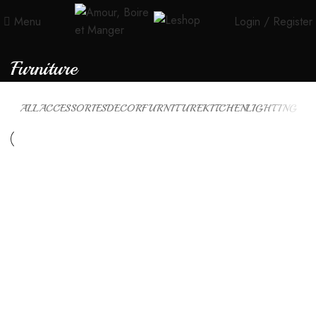
Menu
Login / Register
Furniture
ALL
ACCESSORIES
DECOR
FURNITURE
KITCHEN
LIGHTING
Furniture
Netus eu mollis hac dignis
Furniture
A lacus bibendum pulvinar