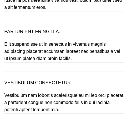
fusce mi pos uere ante vivamus vesti bulum part urient sed
a sit fermentum eros.
PARTURIENT FRINGILLA.
Elit suspendisse ut in senectus in vivamus magnis
adipiscing placerat accumsan laoreet nec penatibus a vel
ut ipsum platea diam proin facilis.
VESTIBULUM CONSECTETUR.
Vestibulum nam lobortis scelerisque eu mi leo orci placerat
a parturient congue non commodo felis in dui lacinia
potenti aptent torquent mia.