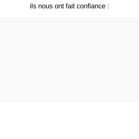
ils nous ont fait confiance :
Collaborations & Partenariats : Amour Boire et Manger
info@amourboireetmanger.com
Suivez nous sur Instagram