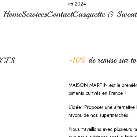
20 mars 2024
Home
Services
Contact
Casquette & Sweat
-10%
de remise sur t
CES
MAISON MARTIN est la première 
piments cultivés en France !
L’idée: Proposer une alternative 
rayons de nos supermarchés.
Nous travaillons avec plusieurs 