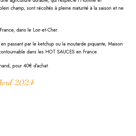
d’une agriculture durable, qui respecte l’Homme et
plein champ, sont récoltés à pleine maturité à la saison et ne
n France, dans le Loir-et-Cher.
en passant par le ketchup ou la moutarde piquante, Maison
 incontournable dans les HOT SAUCES en France.
chand, pour 40€ d’achat.
 Avril 2024